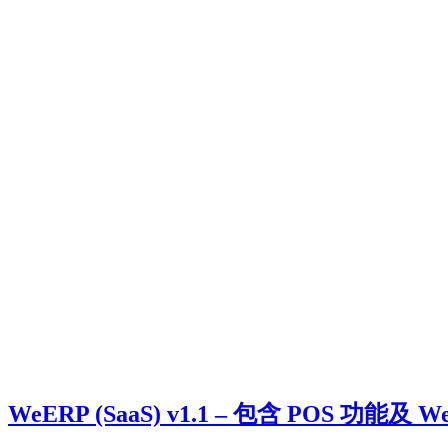
WeERP (SaaS) v1.1 – 包含 POS