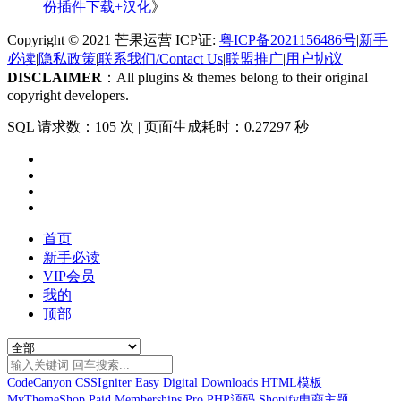
份插件下载+汉化
》
Copyright © 2021 芒果运营 ICP证:
粤ICP备2021156486号
|
新手
必读
|
隐私政策
|
联系我们/Contact Us
|
联盟推广
|
用户协议
DISCLAIMER
：All plugins & themes belong to their original
copyright developers.
SQL 请求数：105 次
|
页面生成耗时：0.27297 秒
首页
新手必读
VIP会员
我的
顶部
CodeCanyon
CSSIgniter
Easy Digital Downloads
HTML模板
MyThemeShop
Paid Memberships Pro
PHP源码
Shopify电商主题