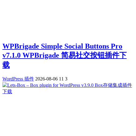
WPBrigade Simple Social Buttons Pro
v7.1.0 WPBrigade 简易社交按钮插件下
载
WordPress 插件
2026-08-06
11
3