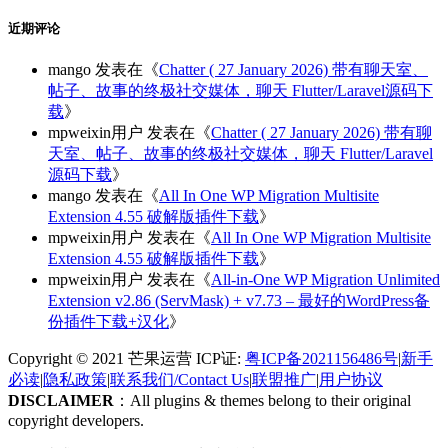
近期评论
mango
发表在《
Chatter ( 27 January 2026) 带有聊天室、
帖子、故事的终极社交媒体，聊天 Flutter/Laravel源码下
载
》
mpweixin用户
发表在《
Chatter ( 27 January 2026) 带有聊
天室、帖子、故事的终极社交媒体，聊天 Flutter/Laravel
源码下载
》
mango
发表在《
All In One WP Migration Multisite
Extension 4.55 破解版插件下载
》
mpweixin用户
发表在《
All In One WP Migration Multisite
Extension 4.55 破解版插件下载
》
mpweixin用户
发表在《
All-in-One WP Migration Unlimited
Extension v2.86 (ServMask) + v7.73 – 最好的WordPress备
份插件下载+汉化
》
Copyright © 2021 芒果运营 ICP证:
粤ICP备2021156486号
|
新手
必读
|
隐私政策
|
联系我们/Contact Us
|
联盟推广
|
用户协议
DISCLAIMER
：All plugins & themes belong to their original
copyright developers.