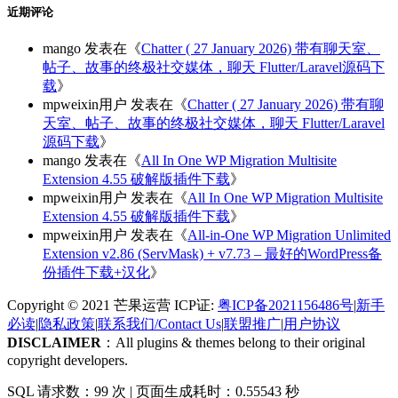
近期评论
mango
发表在《
Chatter ( 27 January 2026) 带有聊天室、
帖子、故事的终极社交媒体，聊天 Flutter/Laravel源码下
载
》
mpweixin用户
发表在《
Chatter ( 27 January 2026) 带有聊
天室、帖子、故事的终极社交媒体，聊天 Flutter/Laravel
源码下载
》
mango
发表在《
All In One WP Migration Multisite
Extension 4.55 破解版插件下载
》
mpweixin用户
发表在《
All In One WP Migration Multisite
Extension 4.55 破解版插件下载
》
mpweixin用户
发表在《
All-in-One WP Migration Unlimited
Extension v2.86 (ServMask) + v7.73 – 最好的WordPress备
份插件下载+汉化
》
Copyright © 2021 芒果运营 ICP证:
粤ICP备2021156486号
|
新手
必读
|
隐私政策
|
联系我们/Contact Us
|
联盟推广
|
用户协议
DISCLAIMER
：All plugins & themes belong to their original
copyright developers.
SQL 请求数：99 次
|
页面生成耗时：0.55543 秒