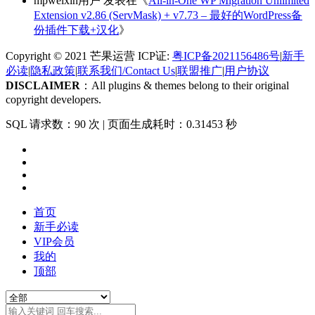
mpweixin用户
发表在《
All-in-One WP Migration Unlimited
Extension v2.86 (ServMask) + v7.73 – 最好的WordPress备
份插件下载+汉化
》
Copyright © 2021 芒果运营 ICP证:
粤ICP备2021156486号
|
新手
必读
|
隐私政策
|
联系我们/Contact Us
|
联盟推广
|
用户协议
DISCLAIMER
：All plugins & themes belong to their original
copyright developers.
SQL 请求数：90 次
|
页面生成耗时：0.31453 秒
首页
新手必读
VIP会员
我的
顶部