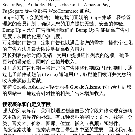
SecurePay、Authorize.Net、2checkout、Amazon Pay、
PagSeguro 等– 全部与 WooCommerce 兼容。
Stripe 订阅（会员资格） 通过我们直观的 Stripe 集成，轻松管
理您的会员计划，确保为您的用户提供无缝、安全的体验。
Bump Up – 允许广告商利用我们的 Bump Up 功能提高广告可
见度，从而优化用户参与度。
可定制的广告包 – 定制广告包以满足客户的需求，提供个性化
的广告方法并最大限度地提高收入潜力。
延长列表持续时间/促销 – 为用户提供延长列表的选项，确保
更好的曝光度，同时产生额外收入。
及时通知广告过期 – 当用户的广告即将过期或已经过期时，通
过电子邮件或短信 (Twilio) 通知用户，鼓励他们续订并为您的
收入来源做出贡献。
支持 Google Adsense – 轻松地将 Google Adsense 代码合并到您
的网站中，通过有针对性的相关广告来增加收入。
搜索表单和自定义字段
强大的列表库存 – 您可以通过创建自己的字段并修改现有选项
来更改列表库存的外观。有九种类型的字段：文本、数字、分
类、富文本、价格、图库、位置、嵌入（视频）和附件。
高级搜索功能 – 搜索表单在目录业务中至关重要，因此我们花