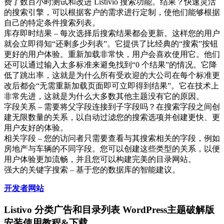
费了数百小时测试和改进 Listivio 搜索功能。结果？快速灵活
的搜索引擎，可以根据客户的需求进行定制，使他们能够根据
自己的特定条件搜索列表。
库存即时结果 – 每次选择后搜索结果都会更新。这样您的用户
就会立即得知“还剩多少列表”。它提供了比经典的“搜索”按钮
更好的用户体验。重新加载非常快，用户会喜欢使用它。他们
还可以通过输入太多标准来避免找到“0 个结果”的情况。它降
低了跳出率，这就是为什么所有受欢迎的大公司在每个标准更
改后都会“无需重新加载页面即可立即得到结果”。它在技术上
非常先进，这就是为什么大多数其他主题没有它的原因。
字段关系 – 需要将父字段连接到子字段吗？在搜索字段之间创
建无限数量的关系，以自动过滤您的搜索选项并创建更快、更
用户友好的体验。
相关字段 – 您的访问者只需要查看与其搜索相关的字段，例如
房地产与车辆的不同字段。您可以创建这些类型的关系，以便
用户体验更加流畅，并且您可以构建完美的目录网站。
强大的关键字搜索 – 基于您的数据库的智能建议。
开发者网站
Listivo 分类广告和目录列表 WordPress主题破解版
安装使用教程&下载