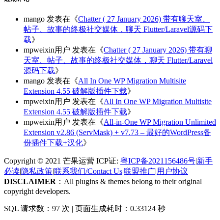
mango
发表在《
Chatter ( 27 January 2026) 带有聊天室、
帖子、故事的终极社交媒体，聊天 Flutter/Laravel源码下
载
》
mpweixin用户
发表在《
Chatter ( 27 January 2026) 带有聊
天室、帖子、故事的终极社交媒体，聊天 Flutter/Laravel
源码下载
》
mango
发表在《
All In One WP Migration Multisite
Extension 4.55 破解版插件下载
》
mpweixin用户
发表在《
All In One WP Migration Multisite
Extension 4.55 破解版插件下载
》
mpweixin用户
发表在《
All-in-One WP Migration Unlimited
Extension v2.86 (ServMask) + v7.73 – 最好的WordPress备
份插件下载+汉化
》
Copyright © 2021 芒果运营 ICP证:
粤ICP备2021156486号
|
新手
必读
|
隐私政策
|
联系我们/Contact Us
|
联盟推广
|
用户协议
DISCLAIMER
：All plugins & themes belong to their original
copyright developers.
SQL 请求数：97 次
|
页面生成耗时：0.33124 秒