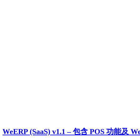
WeERP (SaaS) v1.1 – 包含 POS