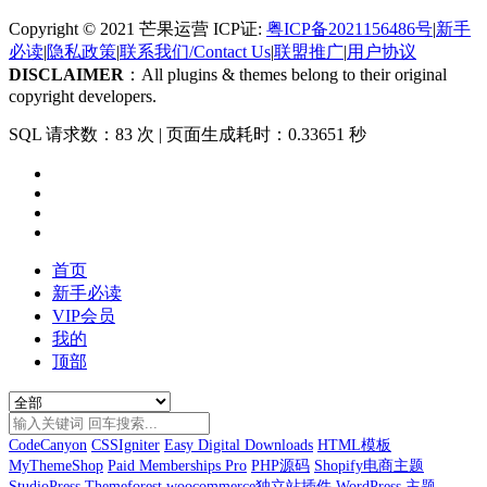
Copyright © 2021 芒果运营 ICP证:
粤ICP备2021156486号
|
新手
必读
|
隐私政策
|
联系我们/Contact Us
|
联盟推广
|
用户协议
DISCLAIMER
：All plugins & themes belong to their original
copyright developers.
SQL 请求数：83 次
|
页面生成耗时：0.33651 秒
首页
新手必读
VIP会员
我的
顶部
CodeCanyon
CSSIgniter
Easy Digital Downloads
HTML模板
MyThemeShop
Paid Memberships Pro
PHP源码
Shopify电商主题
StudioPress
Themeforest
woocommerce独立站插件
WordPress 主题