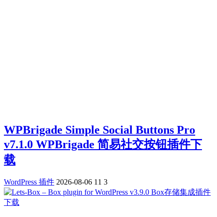
WPBrigade Simple Social Buttons Pro
v7.1.0 WPBrigade 简易社交按钮插件下
载
WordPress 插件
2026-08-06
11
3