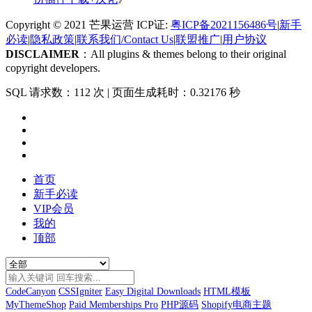
Copyright © 2021 芒果运营 ICP证:
粤ICP备2021156486号
|
新手
必读
|
隐私政策
|
联系我们/Contact Us
|
联盟推广
|
用户协议
DISCLAIMER
：All plugins & themes belong to their original
copyright developers.
SQL 请求数：112 次
|
页面生成耗时：0.32176 秒
首页
新手必读
VIP会员
我的
顶部
CodeCanyon
CSSIgniter
Easy Digital Downloads
HTML模板
MyThemeShop
Paid Memberships Pro
PHP源码
Shopify电商主题