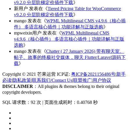
v9.2.0 分层阶梯定价插件下载
》
新用户
发表在《
Tiered Pricing Table for WooCommerce
v9.2.0 分层阶梯定价插件下载
》
mango
发表在《
WPML Multilingual CMS v4.9.6（核心插
件） 多语言核心插件｜功能详解与正版选购
》
mpweixin用户
发表在《
WPML Multilingual CMS
v4.9.6（核心插件） 多语言核心插件｜功能详解与正版
选购
》
mango
发表在《
Chatter ( 27 January 2026) 带有聊天室、
帖子、故事的终极社交媒体，聊天 Flutter/Laravel源码下
载
》
Copyright © 2021 芒果运营 ICP证:
粤ICP备2021156486号
|
新手
必读
|
隐私政策
|
联系我们/Contact Us
|
联盟推广
|
用户协议
DISCLAIMER
：All plugins & themes belong to their original
copyright developers.
SQL 请求数：92 次
|
页面生成耗时：0.40768 秒