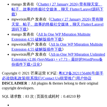
mango
发表在《
Chatter ( 27 January 2026) 带有聊天室、
帖子、故事的终极社交媒体，聊天 Flutter/Laravel源码下
载
》
mpweixin用户
发表在《
Chatter ( 27 January 2026) 带有聊
天室、帖子、故事的终极社交媒体，聊天 Flutter/Laravel
源码下载
》
mango
发表在《
All In One WP Migration Multisite
Extension 4.55 破解版插件下载
》
mpweixin用户
发表在《
All In One WP Migration Multisite
Extension 4.55 破解版插件下载
》
mpweixin用户
发表在《
All-in-One WP Migration Unlimited
Extension v2.86 (ServMask) + v7.73 – 最好的WordPress备
份插件下载+汉化
》
Copyright © 2021 芒果运营 ICP证:
粤ICP备2021156486号
|
新手
必读
|
隐私政策
|
联系我们/Contact Us
|
联盟推广
|
用户协议
DISCLAIMER
：All plugins & themes belong to their original
copyright developers.
SQL 请求数：83 次
|
页面生成耗时：0.40210 秒