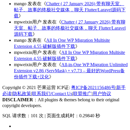
mango
发表在《
Chatter ( 27 January 2026) 带有聊天室、
帖子、故事的终极社交媒体，聊天 Flutter/Laravel源码下
载
》
mpweixin用户
发表在《
Chatter ( 27 January 2026) 带有聊
天室、帖子、故事的终极社交媒体，聊天 Flutter/Laravel
源码下载
》
mango
发表在《
All In One WP Migration Multisite
Extension 4.55 破解版插件下载
》
mpweixin用户
发表在《
All In One WP Migration Multisite
Extension 4.55 破解版插件下载
》
mpweixin用户
发表在《
All-in-One WP Migration Unlimited
Extension v2.86 (ServMask) + v7.73 – 最好的WordPress备
份插件下载+汉化
》
Copyright © 2021 芒果运营 ICP证:
粤ICP备2021156486号
|
新手
必读
|
隐私政策
|
联系我们/Contact Us
|
联盟推广
|
用户协议
DISCLAIMER
：All plugins & themes belong to their original
copyright developers.
SQL 请求数：101 次
|
页面生成耗时：0.29840 秒