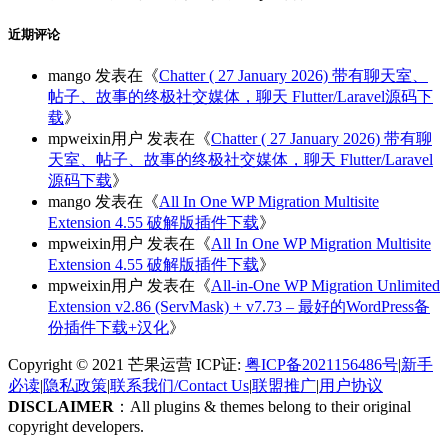
近期评论
mango
发表在《
Chatter ( 27 January 2026) 带有聊天室、
帖子、故事的终极社交媒体，聊天 Flutter/Laravel源码下
载
》
mpweixin用户
发表在《
Chatter ( 27 January 2026) 带有聊
天室、帖子、故事的终极社交媒体，聊天 Flutter/Laravel
源码下载
》
mango
发表在《
All In One WP Migration Multisite
Extension 4.55 破解版插件下载
》
mpweixin用户
发表在《
All In One WP Migration Multisite
Extension 4.55 破解版插件下载
》
mpweixin用户
发表在《
All-in-One WP Migration Unlimited
Extension v2.86 (ServMask) + v7.73 – 最好的WordPress备
份插件下载+汉化
》
Copyright © 2021 芒果运营 ICP证:
粤ICP备2021156486号
|
新手
必读
|
隐私政策
|
联系我们/Contact Us
|
联盟推广
|
用户协议
DISCLAIMER
：All plugins & themes belong to their original
copyright developers.