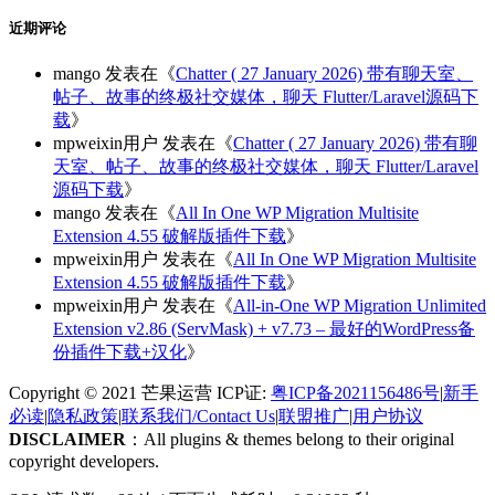
近期评论
mango
发表在《
Chatter ( 27 January 2026) 带有聊天室、
帖子、故事的终极社交媒体，聊天 Flutter/Laravel源码下
载
》
mpweixin用户
发表在《
Chatter ( 27 January 2026) 带有聊
天室、帖子、故事的终极社交媒体，聊天 Flutter/Laravel
源码下载
》
mango
发表在《
All In One WP Migration Multisite
Extension 4.55 破解版插件下载
》
mpweixin用户
发表在《
All In One WP Migration Multisite
Extension 4.55 破解版插件下载
》
mpweixin用户
发表在《
All-in-One WP Migration Unlimited
Extension v2.86 (ServMask) + v7.73 – 最好的WordPress备
份插件下载+汉化
》
Copyright © 2021 芒果运营 ICP证:
粤ICP备2021156486号
|
新手
必读
|
隐私政策
|
联系我们/Contact Us
|
联盟推广
|
用户协议
DISCLAIMER
：All plugins & themes belong to their original
copyright developers.