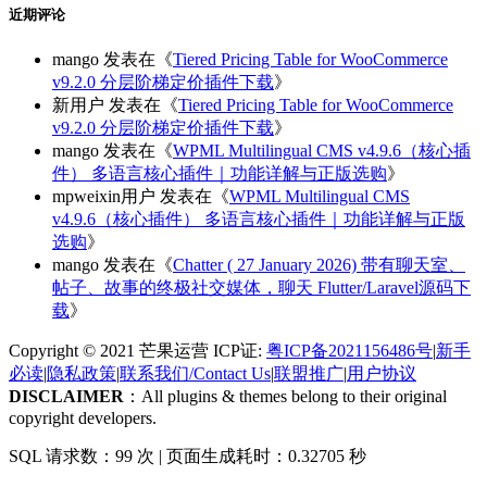
近期评论
mango
发表在《
Tiered Pricing Table for WooCommerce
v9.2.0 分层阶梯定价插件下载
》
新用户
发表在《
Tiered Pricing Table for WooCommerce
v9.2.0 分层阶梯定价插件下载
》
mango
发表在《
WPML Multilingual CMS v4.9.6（核心插
件） 多语言核心插件｜功能详解与正版选购
》
mpweixin用户
发表在《
WPML Multilingual CMS
v4.9.6（核心插件） 多语言核心插件｜功能详解与正版
选购
》
mango
发表在《
Chatter ( 27 January 2026) 带有聊天室、
帖子、故事的终极社交媒体，聊天 Flutter/Laravel源码下
载
》
Copyright © 2021 芒果运营 ICP证:
粤ICP备2021156486号
|
新手
必读
|
隐私政策
|
联系我们/Contact Us
|
联盟推广
|
用户协议
DISCLAIMER
：All plugins & themes belong to their original
copyright developers.
SQL 请求数：99 次
|
页面生成耗时：0.32705 秒