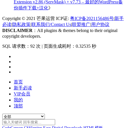
Extension v2.86 (ServMask) + v7.73 – 最好的WordPress备
份插件下载+汉化
》
Copyright © 2021 芒果运营 ICP证:
粤ICP备2021156486号
|
新手
必读
|
隐私政策
|
联系我们/Contact Us
|
联盟推广
|
用户协议
DISCLAIMER
：All plugins & themes belong to their original
copyright developers.
SQL 请求数：92 次
|
页面生成耗时：0.32535 秒
首页
新手必读
VIP会员
我的
顶部
CodeCanyon
CSSIgniter
Easy Digital Downloads
HTML模板