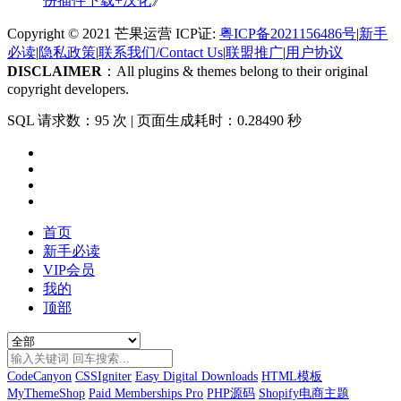
份插件下载+汉化
》
Copyright © 2021 芒果运营 ICP证:
粤ICP备2021156486号
|
新手
必读
|
隐私政策
|
联系我们/Contact Us
|
联盟推广
|
用户协议
DISCLAIMER
：All plugins & themes belong to their original
copyright developers.
SQL 请求数：95 次
|
页面生成耗时：0.28490 秒
首页
新手必读
VIP会员
我的
顶部
CodeCanyon
CSSIgniter
Easy Digital Downloads
HTML模板
MyThemeShop
Paid Memberships Pro
PHP源码
Shopify电商主题