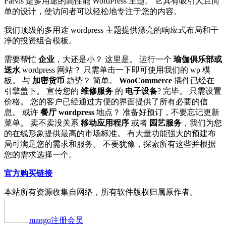
Farvis 是多用途的高性能 WordPress 主题。 它具有吸引人且简
单的设计，使访问者可以轻松地专注于您的内容。
我们顶级的多用途 wordpress 主题提供漂亮的响应式布局和干
净的投资组合模板。
需要帮忙
企业
，大还是小？ 这里是。 运行一个
瑜伽俱乐部或
送水
wordpress 网站？ 只需单击一下即可使用我们的 wp 模
板。 与
加密货币
趋势？ 简单。
WooCommerce
插件已经在
引擎盖下。 宣传您的
维修服务
的
电子设备
? 完毕。 只需设置
价格。 您的客户已经通过方便的界面提供了所有必要的信
息。 或许
餐厅 wordpress
地点？ 准备好预订，不要忘记更新
菜单。 卖不卖没关系
移动应用程序
或者
园艺服务
，我们为您
的在线形象提供最高的市场标准。 有大量功能强大的预建布
局可满足您的需求和服务。 不要犹豫，探索所有这些并根据
您的需求选择一个。
官方购买链接
本站所有资源收集自网络，所有软件版权归属原作者。
mango
注册会员