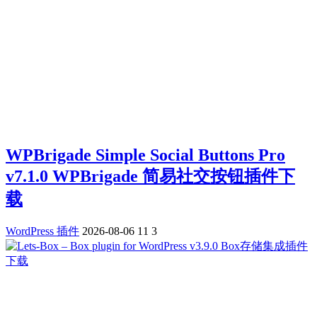
WPBrigade Simple Social Buttons Pro
v7.1.0 WPBrigade 简易社交按钮插件下
载
WordPress 插件
2026-08-06
11
3