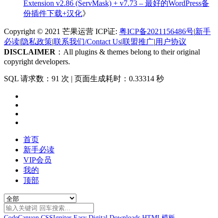
Extension v2.86 (ServMask) + v7.73 – 最好的WordPress备
份插件下载+汉化
》
Copyright © 2021 芒果运营 ICP证:
粤ICP备2021156486号
|
新手
必读
|
隐私政策
|
联系我们/Contact Us
|
联盟推广
|
用户协议
DISCLAIMER
：All plugins & themes belong to their original
copyright developers.
SQL 请求数：91 次
|
页面生成耗时：0.33314 秒
首页
新手必读
VIP会员
我的
顶部
CodeCanyon
CSSIgniter
Easy Digital Downloads
HTML模板