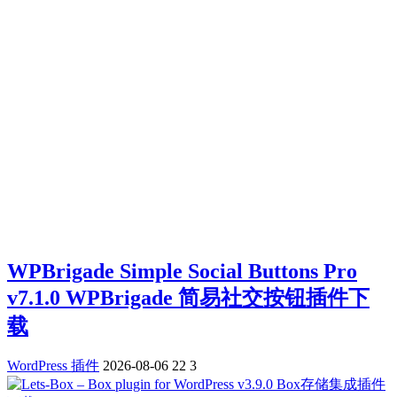
WPBrigade Simple Social Buttons Pro
v7.1.0 WPBrigade 简易社交按钮插件下
载
WordPress 插件
2026-08-06
22
3