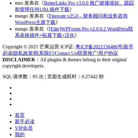
max
发表在《
BetterLinks Pro v3.0.0 推广链接缩短、跟踪
和管理任何URL插件下载
》
mango
发表在《
Finovate v25.0 – 财务顾问和业务咨询
WordPress主题下载
》
mango
发表在《
[Elite]WPForms Pro v2.0.0.2 WordPress联
系表格插件+拓展下载+汉化
》
Copyright © 2021 芒果运营 ICP证:
粤ICP备2021156486号
|
新手
必读
|
隐私政策
|
联系我们/Contact Us
|
联盟推广
|
用户协议
DISCLAIMER
：All plugins & themes belong to their original
copyright developers.
SQL 请求数：95 次
|
页面生成耗时：0.27442 秒
首页
新手必读
VIP会员
我的