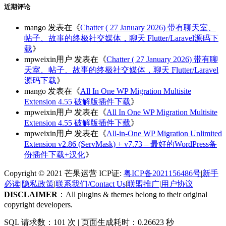
近期评论
mango
发表在《
Chatter ( 27 January 2026) 带有聊天室、
帖子、故事的终极社交媒体，聊天 Flutter/Laravel源码下
载
》
mpweixin用户
发表在《
Chatter ( 27 January 2026) 带有聊
天室、帖子、故事的终极社交媒体，聊天 Flutter/Laravel
源码下载
》
mango
发表在《
All In One WP Migration Multisite
Extension 4.55 破解版插件下载
》
mpweixin用户
发表在《
All In One WP Migration Multisite
Extension 4.55 破解版插件下载
》
mpweixin用户
发表在《
All-in-One WP Migration Unlimited
Extension v2.86 (ServMask) + v7.73 – 最好的WordPress备
份插件下载+汉化
》
Copyright © 2021 芒果运营 ICP证:
粤ICP备2021156486号
|
新手
必读
|
隐私政策
|
联系我们/Contact Us
|
联盟推广
|
用户协议
DISCLAIMER
：All plugins & themes belong to their original
copyright developers.
SQL 请求数：101 次
|
页面生成耗时：0.26623 秒