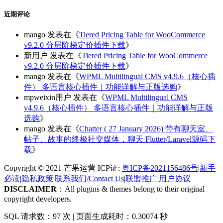
近期评论
mango
发表在《
Tiered Pricing Table for WooCommerce
v9.2.0 分层阶梯定价插件下载
》
新用户
发表在《
Tiered Pricing Table for WooCommerce
v9.2.0 分层阶梯定价插件下载
》
mango
发表在《
WPML Multilingual CMS v4.9.6（核心插
件） 多语言核心插件｜功能详解与正版选购
》
mpweixin用户
发表在《
WPML Multilingual CMS
v4.9.6（核心插件） 多语言核心插件｜功能详解与正版
选购
》
mango
发表在《
Chatter ( 27 January 2026) 带有聊天室、
帖子、故事的终极社交媒体，聊天 Flutter/Laravel源码下
载
》
Copyright © 2021 芒果运营 ICP证:
粤ICP备2021156486号
|
新手
必读
|
隐私政策
|
联系我们/Contact Us
|
联盟推广
|
用户协议
DISCLAIMER
：All plugins & themes belong to their original
copyright developers.
SQL 请求数：97 次
|
页面生成耗时：0.30074 秒