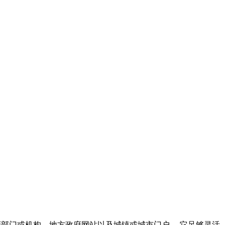
市政网站、政府部门或机构、地方政府网站以及城镇或城市门户。 它足