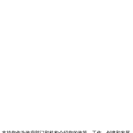
够灵活，支持您作为政府部门和机构介绍您的政策、工作、创建和发展