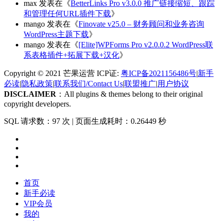
max
发表在《
BetterLinks Pro v3.0.0 推广链接缩短、跟踪
和管理任何URL插件下载
》
mango
发表在《
Finovate v25.0 – 财务顾问和业务咨询
WordPress主题下载
》
mango
发表在《
[Elite]WPForms Pro v2.0.0.2 WordPress联
系表格插件+拓展下载+汉化
》
Copyright © 2021 芒果运营 ICP证:
粤ICP备2021156486号
|
新手
必读
|
隐私政策
|
联系我们/Contact Us
|
联盟推广
|
用户协议
DISCLAIMER
：All plugins & themes belong to their original
copyright developers.
SQL 请求数：97 次
|
页面生成耗时：0.26449 秒
首页
新手必读
VIP会员
我的