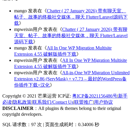
mango
发表在《
Chatter ( 27 January 2026) 带有聊天室、
帖子、故事的终极社交媒体，聊天 Flutter/Laravel源码下
载
》
mpweixin用户
发表在《
Chatter ( 27 January 2026) 带有聊
天室、帖子、故事的终极社交媒体，聊天 Flutter/Laravel
源码下载
》
mango
发表在《
All In One WP Migration Multisite
Extension 4.55 破解版插件下载
》
mpweixin用户
发表在《
All In One WP Migration Multisite
Extension 4.55 破解版插件下载
》
mpweixin用户
发表在《
All-in-One WP Migration Unlimited
Extension v2.86 (ServMask) + v7.73 – 最好的WordPress备
份插件下载+汉化
》
Copyright © 2021 芒果运营 ICP证:
粤ICP备2021156486号
|
新手
必读
|
隐私政策
|
联系我们/Contact Us
|
联盟推广
|
用户协议
DISCLAIMER
：All plugins & themes belong to their original
copyright developers.
SQL 请求数：97 次
|
页面生成耗时：0.34006 秒