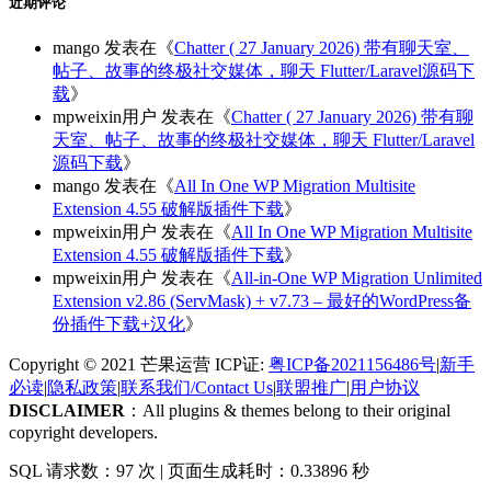
近期评论
mango
发表在《
Chatter ( 27 January 2026) 带有聊天室、
帖子、故事的终极社交媒体，聊天 Flutter/Laravel源码下
载
》
mpweixin用户
发表在《
Chatter ( 27 January 2026) 带有聊
天室、帖子、故事的终极社交媒体，聊天 Flutter/Laravel
源码下载
》
mango
发表在《
All In One WP Migration Multisite
Extension 4.55 破解版插件下载
》
mpweixin用户
发表在《
All In One WP Migration Multisite
Extension 4.55 破解版插件下载
》
mpweixin用户
发表在《
All-in-One WP Migration Unlimited
Extension v2.86 (ServMask) + v7.73 – 最好的WordPress备
份插件下载+汉化
》
Copyright © 2021 芒果运营 ICP证:
粤ICP备2021156486号
|
新手
必读
|
隐私政策
|
联系我们/Contact Us
|
联盟推广
|
用户协议
DISCLAIMER
：All plugins & themes belong to their original
copyright developers.
SQL 请求数：97 次
|
页面生成耗时：0.33896 秒