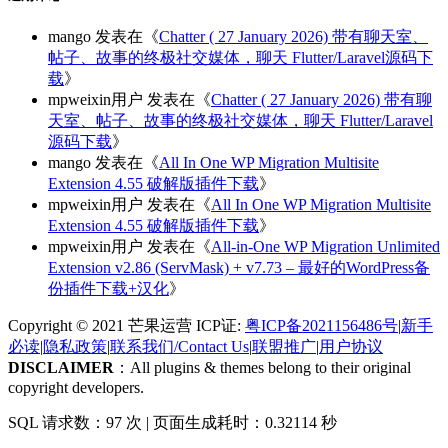
mango
发表在《
Chatter ( 27 January 2026) 带有聊天室、
帖子、故事的终极社交媒体，聊天 Flutter/Laravel源码下
载
》
mpweixin用户
发表在《
Chatter ( 27 January 2026) 带有聊
天室、帖子、故事的终极社交媒体，聊天 Flutter/Laravel
源码下载
》
mango
发表在《
All In One WP Migration Multisite
Extension 4.55 破解版插件下载
》
mpweixin用户
发表在《
All In One WP Migration Multisite
Extension 4.55 破解版插件下载
》
mpweixin用户
发表在《
All-in-One WP Migration Unlimited
Extension v2.86 (ServMask) + v7.73 – 最好的WordPress备
份插件下载+汉化
》
Copyright © 2021 芒果运营 ICP证:
粤ICP备2021156486号
|
新手
必读
|
隐私政策
|
联系我们/Contact Us
|
联盟推广
|
用户协议
DISCLAIMER
：All plugins & themes belong to their original
copyright developers.
SQL 请求数：97 次
|
页面生成耗时：0.32114 秒