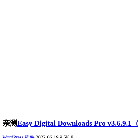
亲测
Easy Digital Downloads Pro
WordPress 插件
2022-06-19
9.5K
8