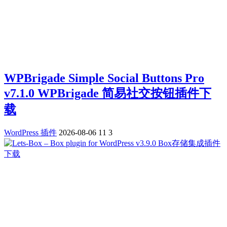
WPBrigade Simple Social Buttons Pro
v7.1.0 WPBrigade 简易社交按钮插件下
载
WordPress 插件
2026-08-06
11
3