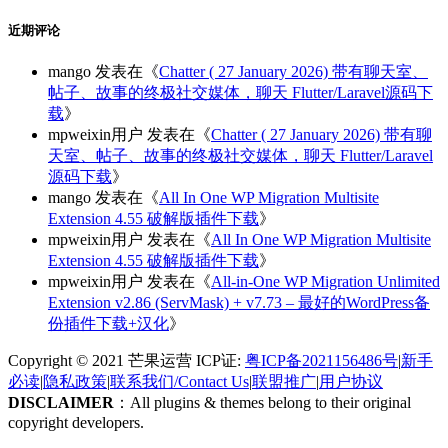
近期评论
mango
发表在《
Chatter ( 27 January 2026) 带有聊天室、
帖子、故事的终极社交媒体，聊天 Flutter/Laravel源码下
载
》
mpweixin用户
发表在《
Chatter ( 27 January 2026) 带有聊
天室、帖子、故事的终极社交媒体，聊天 Flutter/Laravel
源码下载
》
mango
发表在《
All In One WP Migration Multisite
Extension 4.55 破解版插件下载
》
mpweixin用户
发表在《
All In One WP Migration Multisite
Extension 4.55 破解版插件下载
》
mpweixin用户
发表在《
All-in-One WP Migration Unlimited
Extension v2.86 (ServMask) + v7.73 – 最好的WordPress备
份插件下载+汉化
》
Copyright © 2021 芒果运营 ICP证:
粤ICP备2021156486号
|
新手
必读
|
隐私政策
|
联系我们/Contact Us
|
联盟推广
|
用户协议
DISCLAIMER
：All plugins & themes belong to their original
copyright developers.