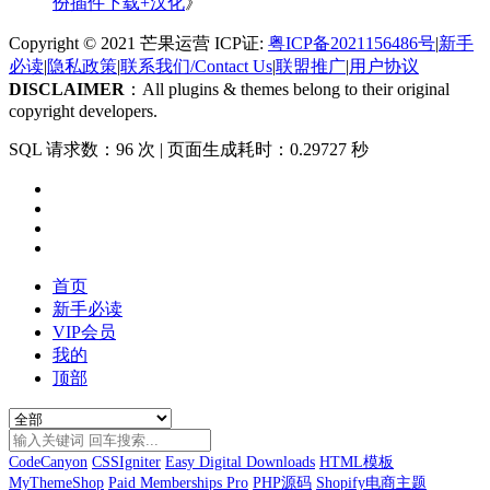
份插件下载+汉化
》
Copyright © 2021 芒果运营 ICP证:
粤ICP备2021156486号
|
新手
必读
|
隐私政策
|
联系我们/Contact Us
|
联盟推广
|
用户协议
DISCLAIMER
：All plugins & themes belong to their original
copyright developers.
SQL 请求数：96 次
|
页面生成耗时：0.29727 秒
首页
新手必读
VIP会员
我的
顶部
CodeCanyon
CSSIgniter
Easy Digital Downloads
HTML模板
MyThemeShop
Paid Memberships Pro
PHP源码
Shopify电商主题