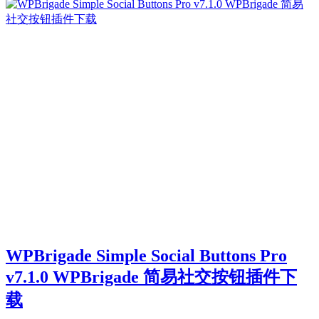
WPBrigade Simple Social Buttons Pro
v7.1.0 WPBrigade 简易社交按钮插件下
载