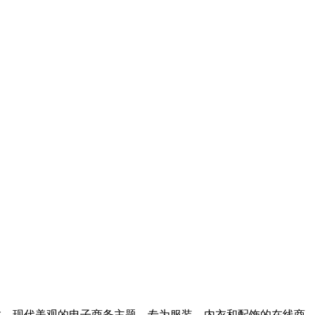
。它是一个响应灵敏、现代美观的电子商务主题，专为服装、内衣和配饰的在线商