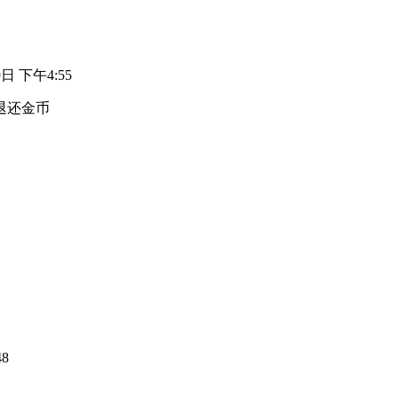
9日 下午4:55
退还金币
48