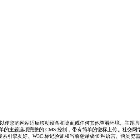
灵活基础，可以使您的网站适应移动设备和桌面或任何其他查看环境。主题
题选项完整的 CMS 控制，带有简单的徽标上传、社交网络和网站管理员工
绪、搜索引擎友好、W3C 标记验证和当前翻译成40 种语言。跨浏览器兼