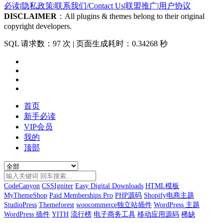
必读
|
隐私政策
|
联系我们/Contact Us
|
联盟推广
|
用户协议
DISCLAIMER
：All plugins & themes belong to their original
copyright developers.
SQL 请求数：97 次
|
页面生成耗时：0.34268 秒
首页
新手必读
VIP会员
我的
顶部
CodeCanyon
CSSIgniter
Easy Digital Downloads
HTML模板
MyThemeShop
Paid Memberships Pro
PHP源码
Shopify电商主题
StudioPress
Themeforest
woocommerce独立站插件
WordPress 主题
WordPress 插件
YITH
流行榜
电子商务工具
移动应用源码
稀缺