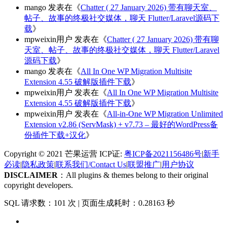
mango
发表在《
Chatter ( 27 January 2026) 带有聊天室、
帖子、故事的终极社交媒体，聊天 Flutter/Laravel源码下
载
》
mpweixin用户
发表在《
Chatter ( 27 January 2026) 带有聊
天室、帖子、故事的终极社交媒体，聊天 Flutter/Laravel
源码下载
》
mango
发表在《
All In One WP Migration Multisite
Extension 4.55 破解版插件下载
》
mpweixin用户
发表在《
All In One WP Migration Multisite
Extension 4.55 破解版插件下载
》
mpweixin用户
发表在《
All-in-One WP Migration Unlimited
Extension v2.86 (ServMask) + v7.73 – 最好的WordPress备
份插件下载+汉化
》
Copyright © 2021 芒果运营 ICP证:
粤ICP备2021156486号
|
新手
必读
|
隐私政策
|
联系我们/Contact Us
|
联盟推广
|
用户协议
DISCLAIMER
：All plugins & themes belong to their original
copyright developers.
SQL 请求数：101 次
|
页面生成耗时：0.28163 秒