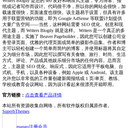
Writers Blogily 是您的 seo 友好和响应式主题，专为博客、报
纸或记者写作而设计。代码很干净，所以你的网站会很快，加
载速度很快，页面速度也很快。该主题易于设置，但具有许多
用于联盟营销的功能，即为 Google AdSense 等联盟计划提供
大量广告空间——当然，这种网站需要 SEO 优化、创意和现
代主题，而 Writers Blogily 就是这样。 Writers 是一个真正的多
用途主题，实施了 Beaver Pagebuilder，因此您可以创建公司业
务登录页面、优雅的代理页面或简单的摄影作品集。作者和博
主可以轻松创建一个简单而简约的博客，并使用标题将其自定
义为细分市场，因此您可以撰写有关食物、旅行、时尚、生活
方式、评论、产品或其他娱乐细分市场的任何内容。总而言
之，主题是 SEO 优化、响应式，因此它适用于平板电脑、台
式机、手机，以及各种设备，例如 Apple 或 Android。该主题
允许您以非常低的工作量创建新闻报纸或 1 页/单页、教练、
学校或教育会议网站，因为设计看起来很漂亮开箱即用。
官方链接：
点击查看产品详情
本站所有资源收集自网络，所有软件版权归属原作者。
SuperbThemes
mango
注册会员