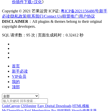
份插件下载+汉化
》
Copyright © 2021 芒果运营 ICP证:
粤ICP备2021156486号
|
新手
必读
|
隐私政策
|
联系我们/Contact Us
|
联盟推广
|
用户协议
DISCLAIMER
：All plugins & themes belong to their original
copyright developers.
SQL 请求数：95 次
|
页面生成耗时：0.32412 秒
首页
新手必读
VIP会员
我的
顶部
CodeCanyon
CSSIgniter
Easy Digital Downloads
HTML模板
MyThemeShop
Paid Memberships Pro
PHP源码
Shopify电商主题