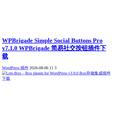
WPBrigade Simple Social Buttons Pro
v7.1.0 WPBrigade 简易社交按钮插件下
载
WordPress 插件
2026-08-06
11
3