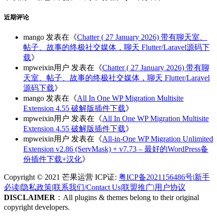
近期评论
mango
发表在《
Chatter ( 27 January 2026) 带有聊天室、
帖子、故事的终极社交媒体，聊天 Flutter/Laravel源码下
载
》
mpweixin用户
发表在《
Chatter ( 27 January 2026) 带有聊
天室、帖子、故事的终极社交媒体，聊天 Flutter/Laravel
源码下载
》
mango
发表在《
All In One WP Migration Multisite
Extension 4.55 破解版插件下载
》
mpweixin用户
发表在《
All In One WP Migration Multisite
Extension 4.55 破解版插件下载
》
mpweixin用户
发表在《
All-in-One WP Migration Unlimited
Extension v2.86 (ServMask) + v7.73 – 最好的WordPress备
份插件下载+汉化
》
Copyright © 2021 芒果运营 ICP证:
粤ICP备2021156486号
|
新手
必读
|
隐私政策
|
联系我们/Contact Us
|
联盟推广
|
用户协议
DISCLAIMER
：All plugins & themes belong to their original
copyright developers.