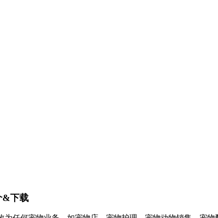
简介&下载
。 这个主题可以修改为任何宠物业务，如宠物店、宠物护理、宠物动物