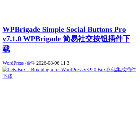
WPBrigade Simple Social Buttons Pro
v7.1.0 WPBrigade 简易社交按钮插件下
载
WordPress 插件
2026-08-06
11
3