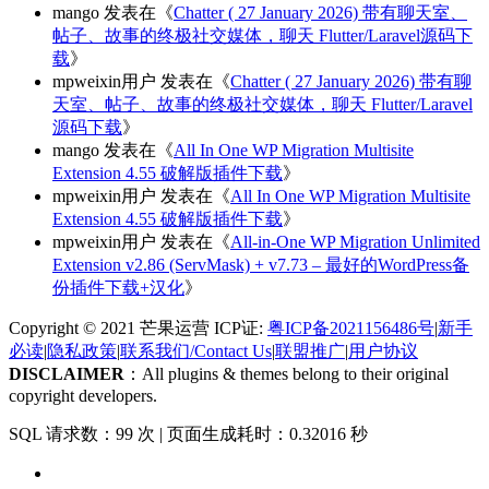
mango
发表在《
Chatter ( 27 January 2026) 带有聊天室、
帖子、故事的终极社交媒体，聊天 Flutter/Laravel源码下
载
》
mpweixin用户
发表在《
Chatter ( 27 January 2026) 带有聊
天室、帖子、故事的终极社交媒体，聊天 Flutter/Laravel
源码下载
》
mango
发表在《
All In One WP Migration Multisite
Extension 4.55 破解版插件下载
》
mpweixin用户
发表在《
All In One WP Migration Multisite
Extension 4.55 破解版插件下载
》
mpweixin用户
发表在《
All-in-One WP Migration Unlimited
Extension v2.86 (ServMask) + v7.73 – 最好的WordPress备
份插件下载+汉化
》
Copyright © 2021 芒果运营 ICP证:
粤ICP备2021156486号
|
新手
必读
|
隐私政策
|
联系我们/Contact Us
|
联盟推广
|
用户协议
DISCLAIMER
：All plugins & themes belong to their original
copyright developers.
SQL 请求数：99 次
|
页面生成耗时：0.32016 秒