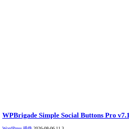
WPBrigade Simple Social Buttons P
WordPress 插件
2026-08-06
11
3