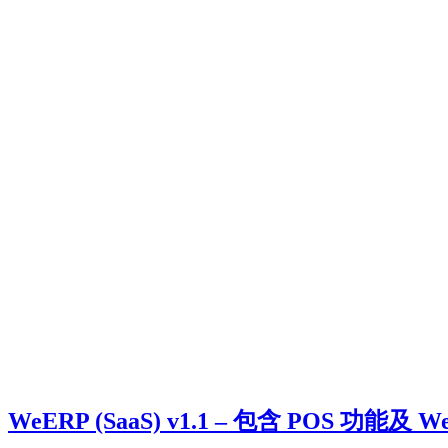
WeERP (SaaS) v1.1 – 包含 POS