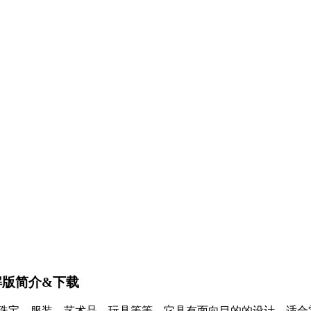
题破解版简介&下载
手表、珠宝、服装、艺术品、玩具等等。它具有面向目的的设计，适