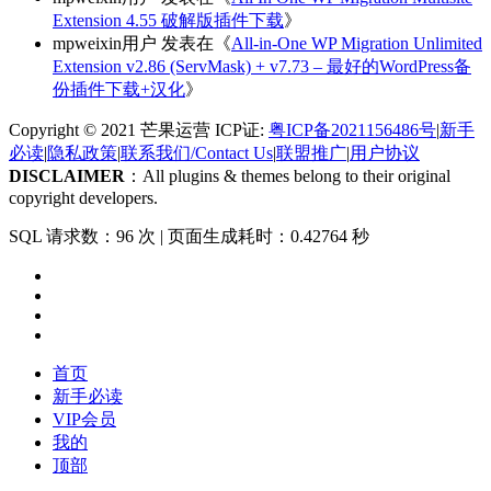
Extension 4.55 破解版插件下载
》
mpweixin用户
发表在《
All-in-One WP Migration Unlimited
Extension v2.86 (ServMask) + v7.73 – 最好的WordPress备
份插件下载+汉化
》
Copyright © 2021 芒果运营 ICP证:
粤ICP备2021156486号
|
新手
必读
|
隐私政策
|
联系我们/Contact Us
|
联盟推广
|
用户协议
DISCLAIMER
：All plugins & themes belong to their original
copyright developers.
SQL 请求数：96 次
|
页面生成耗时：0.42764 秒
首页
新手必读
VIP会员
我的
顶部