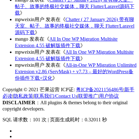
帖子、故事的终极社交媒体，聊天 Flutter/Laravel源码下
载
》
mpweixin用户
发表在《
Chatter ( 27 January 2026) 带有聊
天室、帖子、故事的终极社交媒体，聊天 Flutter/Laravel
源码下载
》
mango
发表在《
All In One WP Migration Multisite
Extension 4.55 破解版插件下载
》
mpweixin用户
发表在《
All In One WP Migration Multisite
Extension 4.55 破解版插件下载
》
mpweixin用户
发表在《
All-in-One WP Migration Unlimited
Extension v2.86 (ServMask) + v7.73 – 最好的WordPress备
份插件下载+汉化
》
Copyright © 2021 芒果运营 ICP证:
粤ICP备2021156486号
|
新手
必读
|
隐私政策
|
联系我们/Contact Us
|
联盟推广
|
用户协议
DISCLAIMER
：All plugins & themes belong to their original
copyright developers.
SQL 请求数：101 次
|
页面生成耗时：0.32011 秒