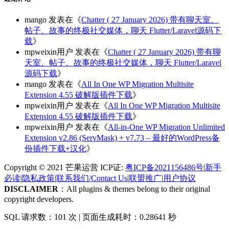
mango
发表在《
Chatter ( 27 January 2026) 带有聊天室、
帖子、故事的终极社交媒体，聊天 Flutter/Laravel源码下
载
》
mpweixin用户
发表在《
Chatter ( 27 January 2026) 带有聊
天室、帖子、故事的终极社交媒体，聊天 Flutter/Laravel
源码下载
》
mango
发表在《
All In One WP Migration Multisite
Extension 4.55 破解版插件下载
》
mpweixin用户
发表在《
All In One WP Migration Multisite
Extension 4.55 破解版插件下载
》
mpweixin用户
发表在《
All-in-One WP Migration Unlimited
Extension v2.86 (ServMask) + v7.73 – 最好的WordPress备
份插件下载+汉化
》
Copyright © 2021 芒果运营 ICP证:
粤ICP备2021156486号
|
新手
必读
|
隐私政策
|
联系我们/Contact Us
|
联盟推广
|
用户协议
DISCLAIMER
：All plugins & themes belong to their original
copyright developers.
SQL 请求数：101 次
|
页面生成耗时：0.28641 秒