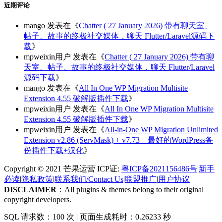
近期评论
mango
发表在《
Chatter ( 27 January 2026) 带有聊天室、
帖子、故事的终极社交媒体，聊天 Flutter/Laravel源码下
载
》
mpweixin用户
发表在《
Chatter ( 27 January 2026) 带有聊
天室、帖子、故事的终极社交媒体，聊天 Flutter/Laravel
源码下载
》
mango
发表在《
All In One WP Migration Multisite
Extension 4.55 破解版插件下载
》
mpweixin用户
发表在《
All In One WP Migration Multisite
Extension 4.55 破解版插件下载
》
mpweixin用户
发表在《
All-in-One WP Migration Unlimited
Extension v2.86 (ServMask) + v7.73 – 最好的WordPress备
份插件下载+汉化
》
Copyright © 2021 芒果运营 ICP证:
粤ICP备2021156486号
|
新手
必读
|
隐私政策
|
联系我们/Contact Us
|
联盟推广
|
用户协议
DISCLAIMER
：All plugins & themes belong to their original
copyright developers.
SQL 请求数：100 次
|
页面生成耗时：0.26233 秒