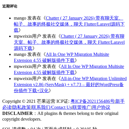
近期评论
mango
发表在《
Chatter ( 27 January 2026) 带有聊天室、
帖子、故事的终极社交媒体，聊天 Flutter/Laravel源码下
载
》
mpweixin用户
发表在《
Chatter ( 27 January 2026) 带有聊
天室、帖子、故事的终极社交媒体，聊天 Flutter/Laravel
源码下载
》
mango
发表在《
All In One WP Migration Multisite
Extension 4.55 破解版插件下载
》
mpweixin用户
发表在《
All In One WP Migration Multisite
Extension 4.55 破解版插件下载
》
mpweixin用户
发表在《
All-in-One WP Migration Unlimited
Extension v2.86 (ServMask) + v7.73 – 最好的WordPress备
份插件下载+汉化
》
Copyright © 2021 芒果运营 ICP证:
粤ICP备2021156486号
|
新手
必读
|
隐私政策
|
联系我们/Contact Us
|
联盟推广
|
用户协议
DISCLAIMER
：All plugins & themes belong to their original
copyright developers.